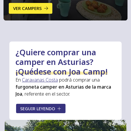
VER CAMPERS
¿Quiere comprar una
camper en Asturias?
¡Quédese con Joa Camp!
En
Caravanas Costa
podrá comprar una
furgoneta camper en Asturias de la marca
Joa
, referente en el sector.
Joa es la mejor opción para quienes desean
SEGUIR LEYENDO
comprar campers
modernas a un precio más
asequible
. El máximo confort y seguridad los
conseguirá en una
furgoneta camperizada