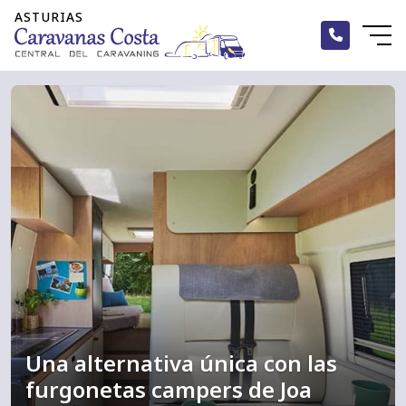
Nuevas
Nuevas
Nuevas
Ocasión
Ocasión
Ocasión
Alquiler
Marcas
Marcas
Marcas
Alquiler
Una alternativa única con las
furgonetas campers de Joa