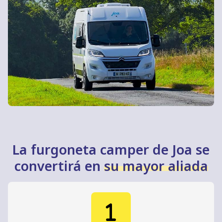
Joa
. Esta marca unifica el minimalismo con la
modernidad y una excelente funcionalidad.
¡Descubra nuestras
campers en venta en
Asturias
!
La furgoneta camper de Joa se
convertirá en
su mayor aliada