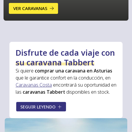
VER CARAVANAS
Disfrute de cada viaje con
su caravana Tabbert
Si quiere
comprar una caravana en Asturias
que le garantice confort en la conducción, en
Caravanas Costa
encontrará su oportunidad en
las
caravanas Tabbert
disponibles en stock.
Tabbert es una marca referente en el sector
SEGUIR LEYENDO
que se caracteriza por ofrecer
innovación,
última tecnología y los mejores acabados
a
nivel estético. Apueste por comprar una