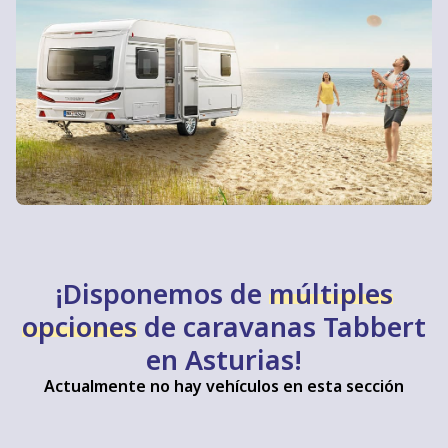
caravana moderna y que garantice la
máxima
seguridad
en carretera. ¡Apueste por Tabbert
para comprar una caravana en Asturias con
garantías!
¡Disponemos de
múltiples
opciones
de caravanas Tabbert
en Asturias!
Actualmente no hay vehículos en esta sección