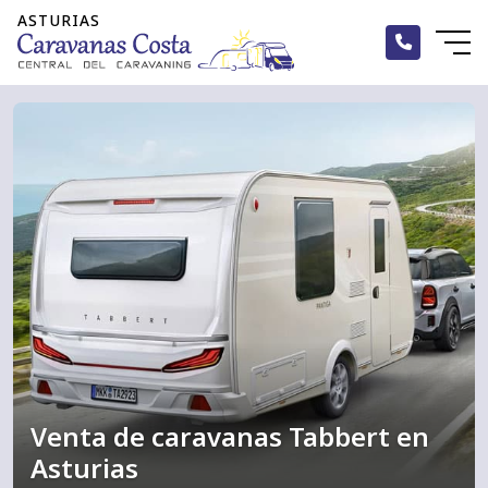
Nuevas
Nuevas
Nuevas
Ocasión
Ocasión
Ocasión
Alquiler
Marcas
Marcas
Marcas
Alquiler
Venta de caravanas Tabbert en
Asturias