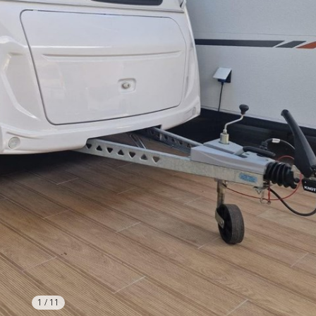
1
/
11