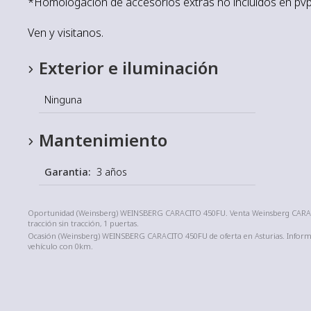
*Homologación de accesorios extras no incluidos en pv
Ven y visitanos.
Exterior e iluminación
Ninguna
Mantenimiento
Garantia:
3 años
Oportunidad (Weinsberg) WEINSBERG CARACITO 450FU. Venta Weinsberg CARACIT
tracción sin tracción, 1 puertas.
Ocasión (Weinsberg) WEINSBERG CARACITO 450FU de oferta en Asturias. Informa
vehículo con 0km.