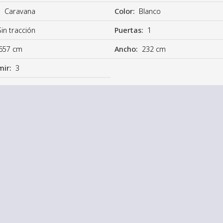
:
Caravana
Color:
Blanco
Sin tracción
Puertas:
1
657 cm
Ancho:
232 cm
mir:
3
6