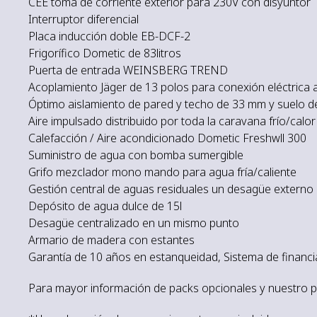
CEE toma de corriente exterior para 230V con disyuntor
Interruptor diferencial
Placa inducción doble EB-DCF-2
Frigorífico Dometic de 83litros
Puerta de entrada WEINSBERG TREND
Acoplamiento Jäger de 13 polos para conexión eléctrica 
Óptimo aislamiento de pared y techo de 33 mm y suelo 
Aire impulsado distribuido por toda la caravana frío/calor
Calefacción / Aire acondicionado Dometic Freshwll 300
Suministro de agua con bomba sumergible
Grifo mezclador mono mando para agua fría/caliente
Gestión central de aguas residuales un desagüe externo 
Depósito de agua dulce de 15l
Desagüe centralizado en un mismo punto
Armario de madera con estantes
Garantía de 10 años en estanqueidad, Sistema de financ
Para mayor información de packs opcionales y nuestro p