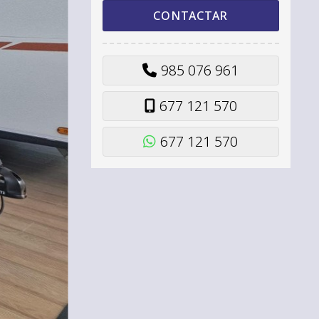
985 076 961
677 121 570
677 121 570