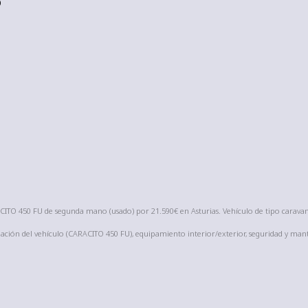
p
O 450 FU de segunda mano (usado) por 21.590€ en Asturias. Vehículo de tipo carava
ción del vehículo (CARACITO 450 FU), equipamiento interior/exterior, seguridad y man