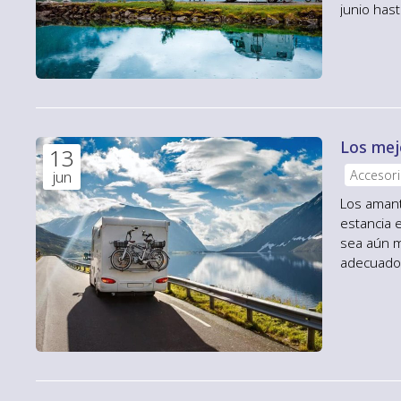
junio has
selección
gastos de
valoramos 
Los mej
13
Accesor
jun
Los amant
estancia 
sea aún m
adecuados
mejores a
Caravanas
Siero. Acc