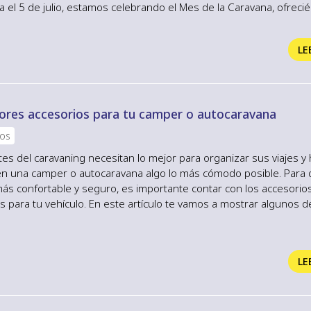
ta el 5 de julio, estamos celebrando el Mes de la Caravana, ofrec
 sin igual de caravanas de las marcas más prestigiosas del merca
 matriculación. Compromiso con la calidad En nuestra tienda de c
LE
...
ores accesorios para tu camper o autocaravana
ios
es del caravaning necesitan lo mejor para organizar sus viajes y 
en una camper o autocaravana algo lo más cómodo posible. Para q
ás confortable y seguro, es importante contar con los accesorio
 para tu vehículo. En este artículo te vamos a mostrar algunos d
ccesorios para tu camper o autocaravana que puedes encontrar
 Costa Asturias, tu centro de referencia en venta y alquiler de c
esorios...
LE