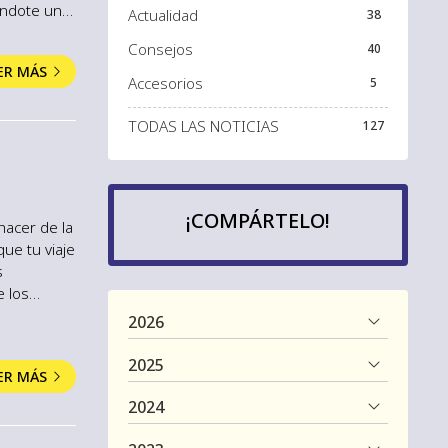
iéndote una
Actualidad
38
do y sin
Consejos
40
aravanas,
ER MÁS
Accesorios
5
TODAS LAS NOTICIAS
127
¡COMPÁRTELO!
hacer de la
ue tu viaje
s
e los
 en
2026
aravanas en
2025
ER MÁS
2024