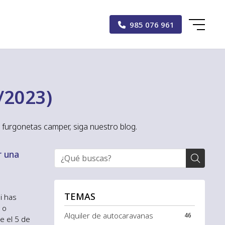
985 076 961
/2023)
 furgonetas camper, siga nuestro blog.
r una
TEMAS
i has
 o
Alquiler de autocaravanas
46
e el 5 de