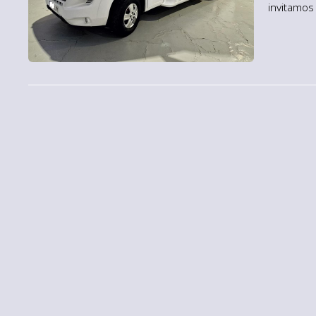
invitamos
nuestra c
libertad 
presumir, p