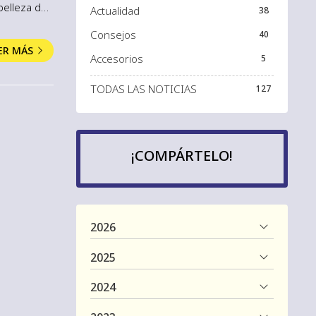
belleza de
Actualidad
38
vana, la
Consejos
40
s por
ER MÁS
Accesorios
5
TODAS LAS NOTICIAS
127
¡COMPÁRTELO!
2026
2025
2024