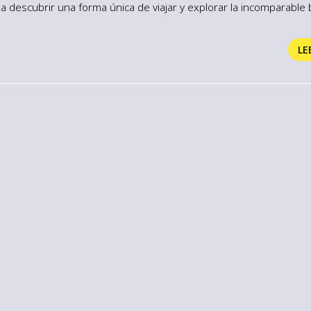
 a descubrir una forma única de viajar y explorar la incomparable 
osta. Olvídese de horarios, reservas y ataduras; con una autocara
es su compañera de viaje. Su aventura comienza en Asturias No e
LE
...