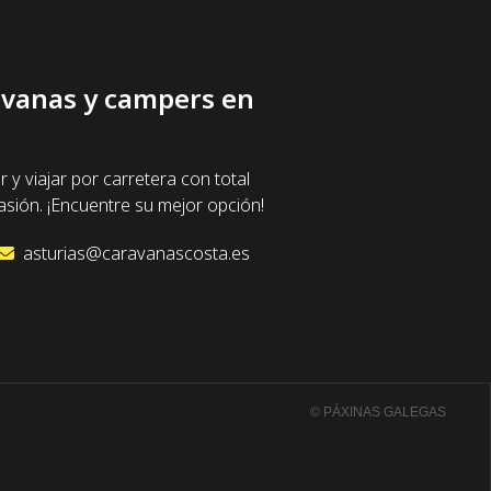
ravanas y campers en
 viajar por carretera con total
sión. ¡Encuentre su mejor opción!
asturias@caravanascosta.es
© PÁXINAS GALEGAS