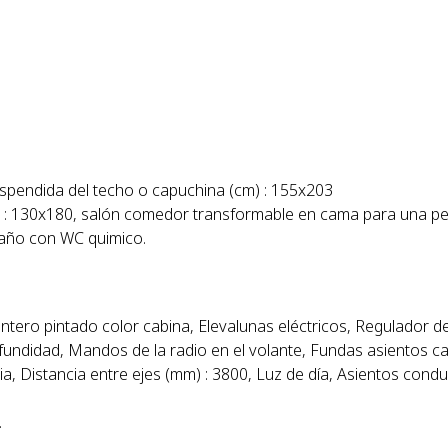
pendida del techo o capuchina (cm) : 155x203
: 130x180, salón comedor transformable en cama para una per
 Baño con WC quimico.
ero pintado color cabina, Elevalunas eléctricos, Regulador de
fundidad, Mandos de la radio en el volante, Fundas asientos ca
a, Distancia entre ejes (mm) : 3800, Luz de día, Asientos cond
.