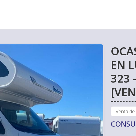
OCA
EN L
323 
[VEN
Venta de
CONSU