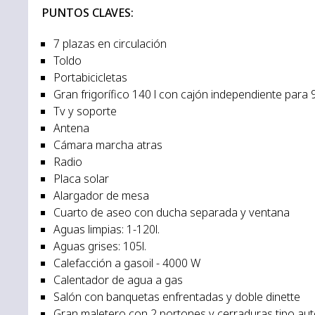
PUNTOS CLAVES:
7 plazas en circulación
Toldo
Portabicicletas
Gran frigorífico 140 l con cajón independiente para 9 
Tv y soporte
Antena
Cámara marcha atras
Radio
Placa solar
Alargador de mesa
Cuarto de aseo con ducha separada y ventana
Aguas limpias: 1-120l.
Aguas grises: 105l.
Calefacción a gasoil - 4000 W
Calentador de agua a gas
Salón con banquetas enfrentadas y doble dinette
Gran maletero con 2 portones y cerraduras tipo a