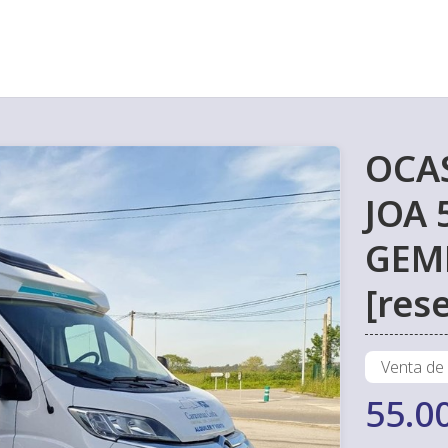
OCA
JOA 
GEME
[res
Venta de
55.0