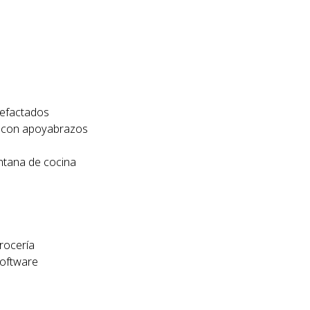
lefactados
 y con apoyabrazos
ntana de cocina
rocería
software