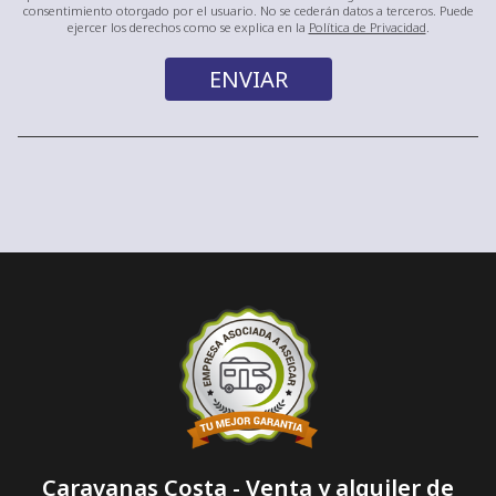
consentimiento otorgado por el usuario. No se cederán datos a terceros. Puede
ejercer los derechos como se explica en la
Política de Privacidad
.
Caravanas Costa - Venta y alquiler de