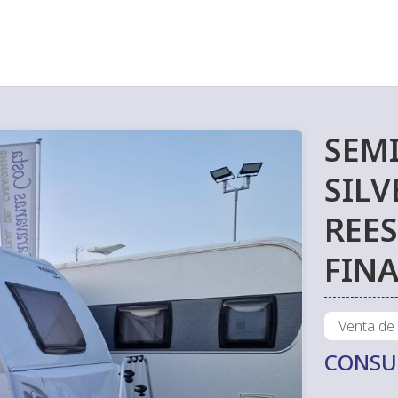
SEM
SILV
REES
FINA
Venta de
CONSU