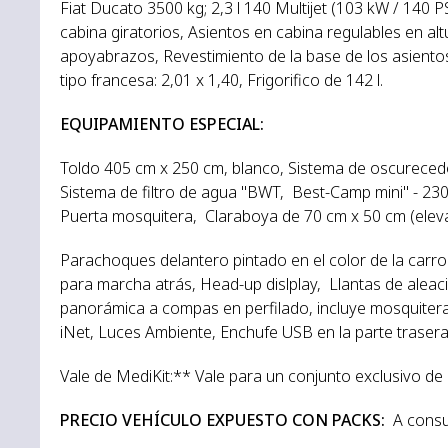
Fiat Ducato 3500 kg; 2,3 l 140 Multijet (103 kW / 140 
cabina giratorios, Asientos en cabina regulables en alt
apoyabrazos, Revestimiento de la base de los asiento
tipo francesa: 2,01 x 1,40, Frigorifico de 142 l.
EQUIPAMIENTO ESPECIAL:
Toldo 405 cm x 250 cm, blanco, Sistema de oscurecedo
Sistema de filtro de agua "BWT, Best-Camp mini" - 230 
Puerta mosquitera, Claraboya de 70 cm x 50 cm (elevab
Parachoques delantero pintado en el color de la car
para marcha atrás, Head-up dislplay, Llantas de aleac
panorámica a compas en perfilado, incluye mosquitera
iNet, Luces Ambiente, Enchufe USB en la parte trasera 
Vale de MediKit:** Vale para un conjunto exclusivo de
PRECIO VEHÍCULO EXPUESTO CON PACKS:
A consu