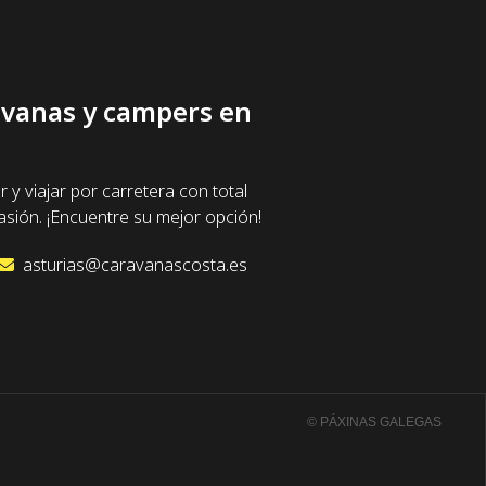
ravanas y campers en
 viajar por carretera con total
sión. ¡Encuentre su mejor opción!
asturias@caravanascosta.es
© PÁXINAS GALEGAS