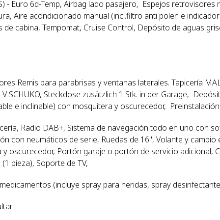
PS) - Euro 6d-Temp, Airbag lado pasajero, Espejos retrovisores
ura, Aire acondicionado manual (incl.filtro anti polen e indicad
s de cabina, Tempomat, Cruise Control, Depósito de aguas gris
res Remis para parabrisas y ventanas laterales. Tapicería MAL
V SCHUKO, Steckdose zusätzlich 1 Stk. in der Garage, Depósito 
le e inclinable) con mosquitera y oscurecedor, Preinstalación r
rocería, Radio DAB+, Sistema de navegación todo en uno con s
ión con neumáticos de serie, Ruedas de 16", Volante y cambio 
 y oscurecedor, Portón garaje o portón de servicio adicional,
(1 pieza), Soporte de TV,
 medicamentos (incluye spray para heridas, spray desinfectant
ltar