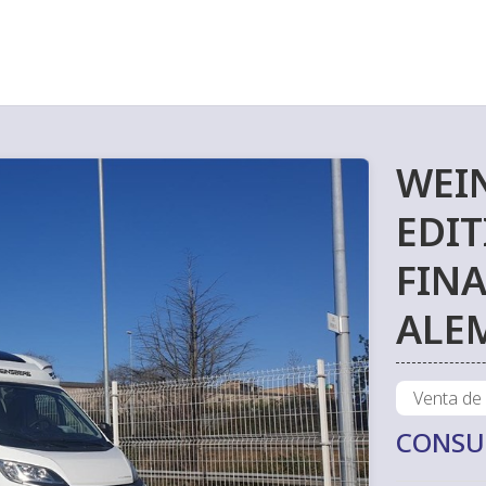
WEI
EDIT
FINA
ALE
Venta de
CONSU