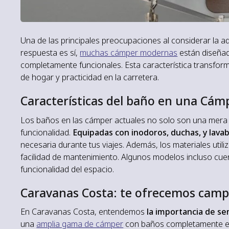
Una de las principales preocupaciones al considerar la a
respuesta es sí,
muchas cámper modernas
están diseñad
completamente funcionales. Esta característica transfor
de hogar y practicidad en la carretera.
Características del baño en una Cám
Los baños en las cámper actuales no solo son una mera a
funcionalidad.
Equipadas con inodoros, duchas, y lava
necesaria durante tus viajes. Además, los materiales utili
facilidad de mantenimiento. Algunos modelos incluso cu
funcionalidad del espacio.
Caravanas Costa: te ofrecemos camp
En Caravanas Costa, entendemos
la importancia de s
una
amplia gama de cámper
con baños completamente e