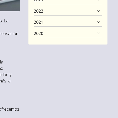
2022
o. La
2021
2020
 sensación
la
ad
lidad y
más la
 ofrecemos