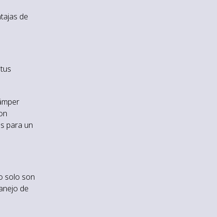
tajas de
 tus
cámper
on
as para un
o solo son
manejo de