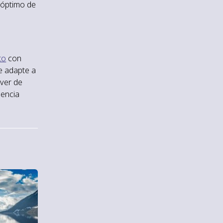
óptimo de
to
con
e adapte a
 ver de
iencia