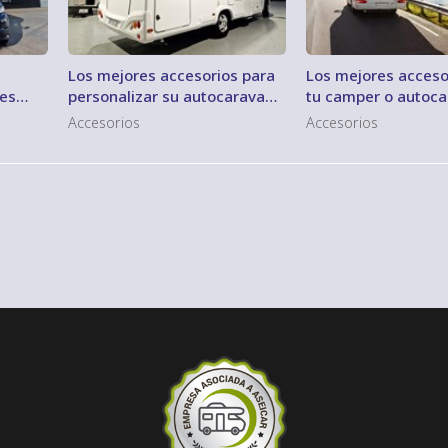
Los mejores accesorios para
Los mejores acceso
les
personalizar su autocaravana
tu camper o autoc
y hacerla única
Accesorios
Accesorios