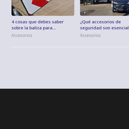
4 cosas que debes saber
¿Qué accesorios de
sobre la baliza para
seguridad son esencia
autocaravanas
para su caravana o
Accesorios
Accesorios
autocaravana?